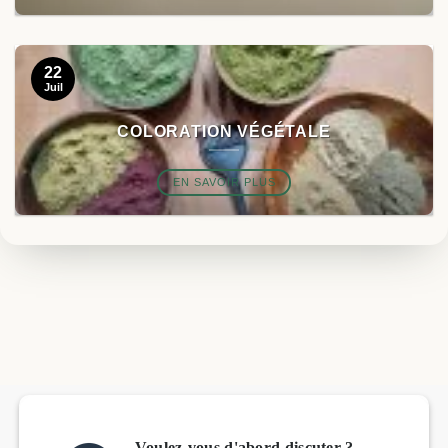
22
Juil
COLORATION VÉGÉTALE
EN SAVOIR PLUS
Voulez-vous d'abord discuter ?