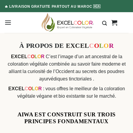
Skip
🔥 LIVRAISON GRATUITE PARTOUT AU MAROC 🇲🇦
to
content
À PROPOS DE
EXCEL
C
O
L
O
R
EXCEL
C
O
L
O
R
C’est l’image d’un art ancestral de la
coloration végétale combinée au savoir faire moderne et
alliant la curiosité de l’Occident au secrets des poudres
ayurvédiques tinctoriales .
EXCEL
C
O
L
O
R
: vous offres le meilleur de la coloration
végétale végane et bio existante sur le marché.
AIWA EST CONSTRUIT SUR TROIS
PRINCIPES FONDAMENTAUX